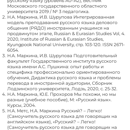
русскому языку (уровень А0–А2), Вестник
Московского государственного областного
университета 2019 / № 3 педагогика.
Н.А. Маркина, И.В. Шурупова Интегрированная
модель преподавания русского языка делового
общения (РЯДО) иностранным учащимся на
продвинутом этапе, Russian & Eurasian Studies Vol, 4.
2020, Institute of Russian & Eurasian Studies,
Kyungpook National University, стр. 103-120. ISSN 2671-
6054.
Н.А. Маркина, И.В. Шурупова Подготовительный
факультет Государственного института русского
языка имени А.С. Пушкина: опыт работы и
специфика профессионально ориентированного
обучения, Дидактика русского языка и проблемы
перевода в иностранной аудитории, Сборник
Лодзинского университета, Лодзь, 2020, с. 25-32.
Н.А. Маркина, Ю.Е. Прохоров Мы похожи, но мы
разные (учебное пособие), М: «Русский язык».
Курсы, 2004.
Н.А. Метс, Н.А. Маркина Русский? – Легко!
(Самоучитель русского языка для говорящих на
английском языке), «Русский? – Легко!
(Самоучитель русского языка для говорящих на