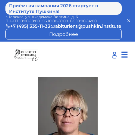
Приёмная кампания 2026 стартует в
Институте Пушкина!
г. Москва, ул. Академика Волгина, д. 6
ПН–ПТ 10:00–18:00 СБ 10:00–16:00 ВС 10:00–14:00
+7 (495) 335-11-33
abiturient@pushkin.institute
Подробнее
☰