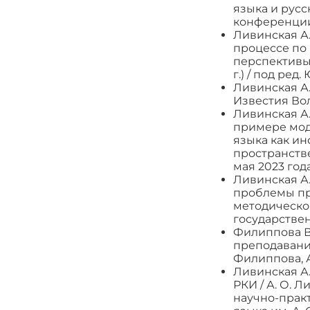
языка и рус
конференции 
Ливинская А
процессе по
перспективы 
г.) / под ред
Ливинская А.
Известия Волг
Ливинская А
примере моде
языка как и
пространстве
мая 2023 год
Ливинская А.
проблемы пр
методической
государственн
Филиппова В.
преподавани
Филиппова, А.
Ливинская А
РКИ / А. О. 
научно-практ