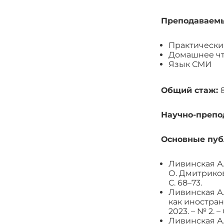
Преподаваем
Практический
Домашнее ч
Язык СМИ
Общий стаж:
Научно-препо
Основные пуб
Ливинская А
О. Дмитриков
С. 68–73.
Ливинская А.
как иностран
2023. – № 2. – С
Ливинская А.