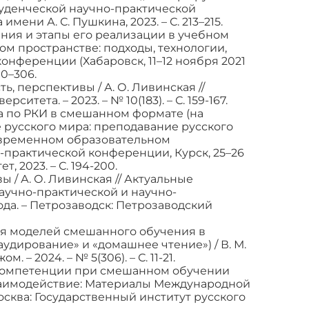
туденческой научно-практической
ени А. С. Пушкина, 2023. – С. 213–215.
ния и этапы его реализации в учебном
м пространстве: подходы, технологии,
нференции (Хабаровск, 11–12 ноября 2021
00–306.
, перспективы / А. О. Ливинская //
ета. – 2023. – № 10(183). – С. 159-167.
а по РКИ в смешанном формате (на
е русского мира: преподавание русского
овременном образовательном
-практической конференции, Курск, 25–26
 2023. – С. 194-200.
/ А. О. Ливинская // Актуальные
учно-практической и научно-
ода. – Петрозаводск: Петрозаводский
ния моделей смешанного обучения в
дирование» и «домашнее чтение») / В. М.
 – 2024. – № 5(306). – С. 11-21.
компетенции при смешанном обучении
, взаимодействие: Материалы Международной
осква: Государственный институт русского