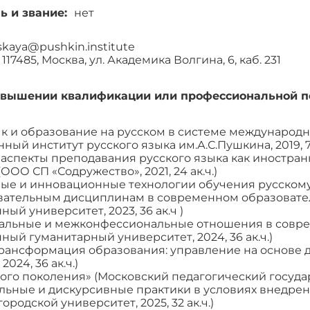
нь и звание:
нет
skaya@pushkin.institute
117485, Москва, ул. Академика Волгина, 6, каб. 231
овышении квалификации или профессиональной п
ык и образование на русском в системе международ
ный институт русского языка им.А.С.Пушкина, 2019, 72
аспекты преподавания русского языка как иностран
ООО СП «Содружество», 2021, 24 ак.ч.)
ые и инновационные технологии обучения русскому
ательным дисциплинам в современном образовате
ный университет, 2023, 36 ак.ч )
льные и межконфессиональные отношения в совре
ный гуманитарный университет, 2024, 36 ак.ч.)
рансформация образования: управление на основе 
2024, 36 ак.ч.)
ого поколения» (Московский педагогический государс
льные и дискурсивные практики в условиях внедрени
ородской университет, 2025, 32 ак.ч.)