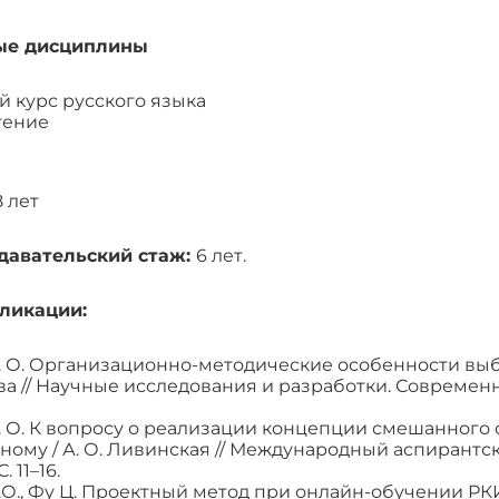
ые дисциплины
 курс русского языка
тение
8 лет
давательский стаж:
6 лет.
ликации:
. О. Организационно-методические особенности выб
а // Научные исследования и разработки. Современная 
 О. К вопросу о реализации концепции смешанного 
ному / А. О. Ливинская // Международный аспирантск
. 11–16.
О., Фу Ц. Проектный метод при онлайн-обучении РКИ /