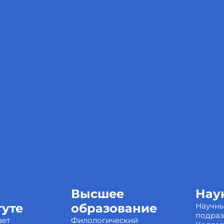
Высшее
Нау
туте
образование
Научн
подра
вет
Филологический