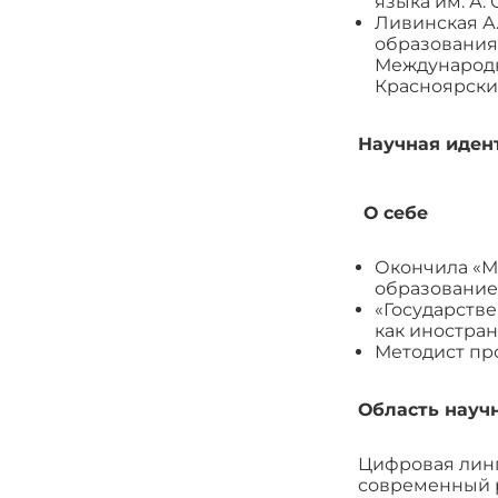
языка им. А. 
Ливинская А
образования 
Международно
Красноярский
Научная иде
О себе
Окончила «М
образование 
«Государстве
как иностран
Методист пр
Область науч
Цифровая линг
современный р