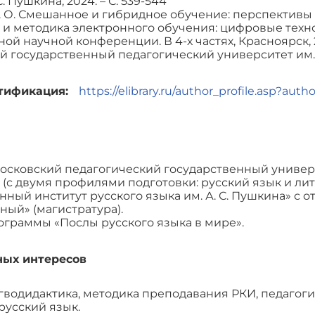
С. Пушкина, 2024. – С. 539-544
. О. Смешанное и гибридное обучение: перспективы
и методика электронного обучения: цифровые техно
й научной конференции. В 4-х частях, Красноярск, 2
 государственный педагогический университет им. В. 
нтификация:
https://elibrary.ru/author_profile.asp?auth
осковский педагогический государственный универс
(с двумя профилями подготовки: русский язык и лите
нный институт русского языка им. А. С. Пушкина» с 
ный» (магистратура).
ограммы «Послы русского языка в мире».
ных интересов
водидактика, методика преподавания РКИ, педагоги
усский язык.