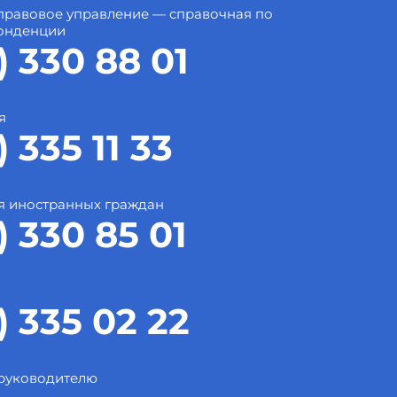
правовое управление — справочная по
онденции
) 330 88 01
я
) 335 11 33
я иностранных граждан
) 330 85 01
) 335 02 22
 руководителю