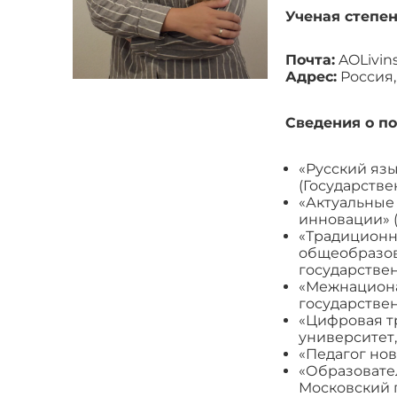
Ученая степе
Почта:
AOLivin
Адрес:
Россия, 
Сведения о п
«Русский яз
(Государствен
«Актуальные 
инновации» (
«Традиционн
общеобразов
государствен
«Межнациона
государствен
«Цифровая т
университет, 
«Педагог нов
«Образовате
Московский г