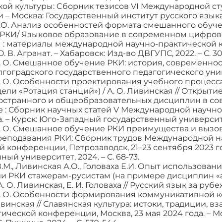
ской культуры: Cборник тезисов VI Международной с
– Москва: Государственный институт русского языка им
.О. Анализ особенностей формата смешанного обуче
 РКИ/ Языковое образование в современном цифрово
: материалы международной научно-практической ко
. Ю. В. Агранат. – Хабаровск: Изд-во ДВГУПС, 2022. – С. 3
 О. Смешанное обучение РКИ: история, современность
оградского государственного педагогического университ
. О. Особенности проектирования учебного процесс
ли «Ротация станций») / А. О. Ливинская // Открыти
ностранного и общеобразовательных дисциплин в с
 : Сборник научных статей V Международной научно
а. – Курск: Юго-Западный государственный университет,
 О. Смешанное обучение РКИ преимущества и вызовы 
еподавания РКИ: Сборник трудов Международной на
 конференции, Петрозаводск, 21–23 сентября 2023 г
ый университет, 2024. – С. 68-73.
М., Ливинская А.О., Головаха Е.И. Опыт использова
и РКИ стажерам-русистам (на примере дисциплин «ау
 О. Ливинская, Е. И. Головаха // Русский язык за рубежом.
. О. Особенности формирования коммуникативной 
Ливинская // Славянская культура: истоки, традиции
ической конференции, Москва, 23 мая 2024 года. – М