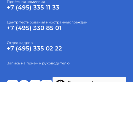
Приёмная комиссия
+7 (495) 335 11 33
Центр тестирования иностранных граждан
+7 (495) 330 85 01
Отдел кадров
+7 (495) 335 02 22
Запись на прием к руководителю
Версия сайта для
слабовидящих
Абитуриентам
Об институте
Высшее образование
Наука
Тестирование
Проекты
© 2015-2026 ФГБОУ ВО «Гос. ИРЯ им. А.С.Пушкина»