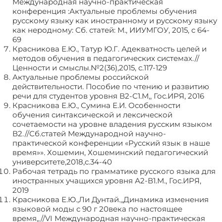
Международная научно-практическая
конференция :Актуальные проблемы обучения
русскому языку как иностранному и русскому языку
как неродному: Сб. статей: М., ИИУМГОУ, 2015, с 64-
69
Красникова Е.Ю., Татур Ю.Г. Адекватность целей и
методов обучения в педагогических системах.//
Ценности и смыслы.№2(36),2015, с.117-129
Актуальные проблемы российской
действительности. Пособие по чтению и развитию
речи для студентов уровня В2-С1.М,, Гос.ИРЯ, 2016
Красникова Е.Ю., Сумина Е.И. Особенности
обучения синтаксической и лексической
сочетаемости на уровне владения русским языком
В2.//Сб.статей Международной научно-
практической конференции «Русский язык в наше
время»». Хошемин, Хошеминский педагогический
университете,2018,с.34-40
Рабочая тетрадь по грамматике русского языка для
иностранных учащихся уровня А2-В1.М., Гос.ИРЯ,
2019
Красникова Е.Ю.,Ли Дунтай.,,Динамика изменения
языковой моды с 90 г 20века по настоящее
время,,//VI Международная научно-практическая