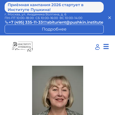
Приёмная кампания 2026 стартует в
Институте Пушкина!
г. Москва, ул. Академика Волгина, д. 6
ПН–ПТ 10:00–18:00 СБ 10:00–16:00 ВС 10:00–14:00
+7 (495) 335-11-33
abiturient@pushkin.institute
Подробнее
☰