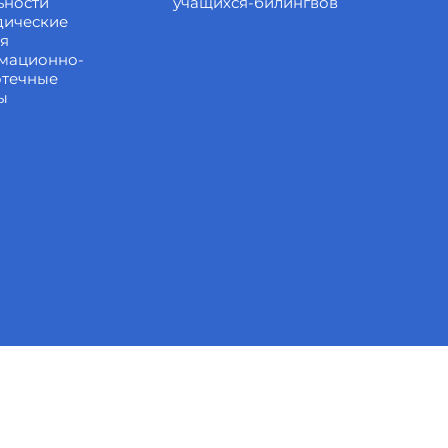
ьности
учащихся-билингвов
дические
ия
мационно-
отечные
ы