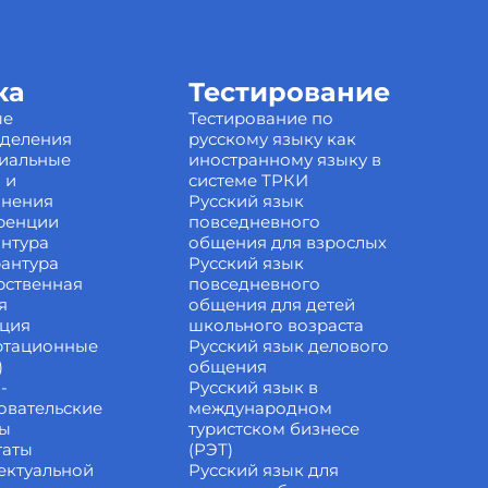
ка
Тестирование
ые
Тестирование по
зделения
русскому языку как
иальные
иностранному языку в
 и
системе ТРКИ
инения
Русский язык
ренции
повседневного
нтура
общения для взрослых
антура
Русский язык
рственная
повседневного
я
общения для детей
ация
школьного возраста
ртационные
Русский язык делового
)
общения
-
Русский язык в
овательские
международном
ты
туристском бизнесе
таты
(РЭТ)
ектуальной
Русский язык для