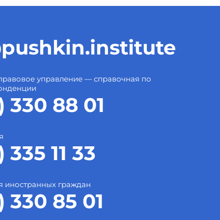
pushkin.institute
правовое управление — справочная по
онденции
) 330 88 01
я
) 335 11 33
я иностранных граждан
) 330 85 01