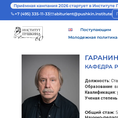
Приёмная кампания 2026 стартует в Институте 
+7 (495) 335-11-33
abiturient@pushkin.institute
Поступающим
Молодежная политика
ГАРАНИ
КАФЕДРА Р
Должность:
Ст
Образование
: 
Квалификация:
Ученая степень
Общий стаж
: 
Научно-педаг