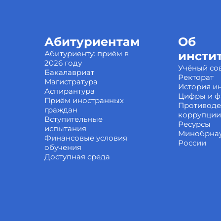
Абитуриентам
Об
Абитуриенту: приём в
инсти
2026 году
Учёный со
Бакалавриат
Ректорат
Магистратура
История ин
Аспирантура
Цифры и ф
Приём иностранных
Противоде
граждан
коррупции
Вступительные
Ресурсы
испытания
Минобрна
Финансовые условия
России
обучения
Доступная среда