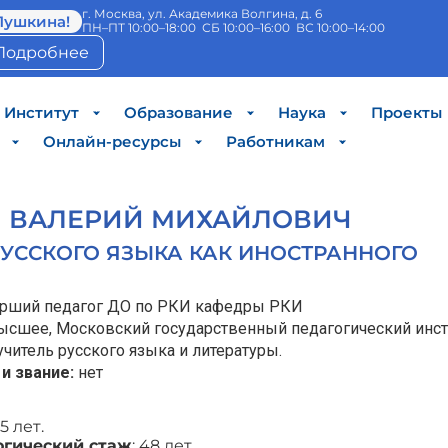
г. Москва, ул. Академика Волгина, д. 6
Пушкина!
ПН–ПТ 10:00–18:00 СБ 10:00–16:00 ВС 10:00–14:00
Подробнее
Институт
Образование
Наука
Проекты
Онлайн-ресурсы
Работникам
Н ВАЛЕРИЙ МИХАЙЛОВИЧ
УССКОГО ЯЗЫКА КАК ИНОСТРАННОГО
арший педагог ДО по РКИ кафедры РКИ
высшее, Московский государственный педагогический институ
учитель русского языка и литературы.
 и звание:
нет
55 лет.
огический стаж
: 48 лет.