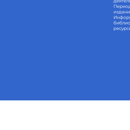
деятел
Перио
издан
Инфор
библи
ресурс