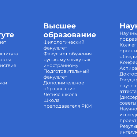
Высшее
Нау
туте
образование
Научн
подра
вет
Филологический
Коллег
факультет
органы
ститута
Факультет обучения
объед
акты
русскому языку как
Конфе
йствие
иностранному
Аспира
Подготовительный
Доктор
факультет
Госуда
уки
Дополнительное
научна
образование
аттест
Летняя школа
(диссе
Школа
советы
преподавателя РКИ
Научно
исслед
проек
Резуль
интелл