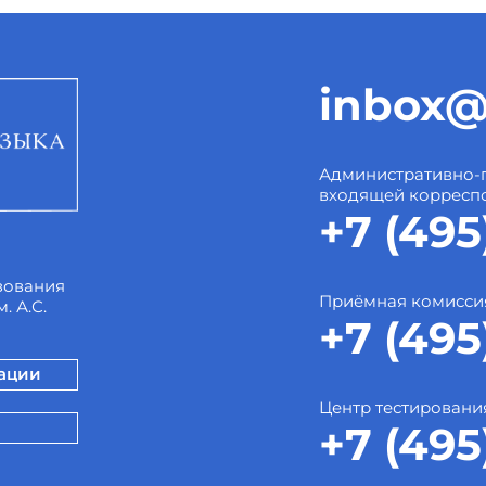
inbox@
Административно-
входящей корресп
+7 (495
зования
Приёмная комисси
. А.С.
+7 (495
зации
Центр тестировани
+7 (495