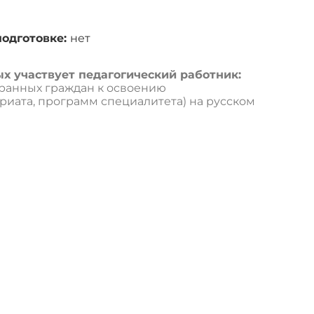
одготовке:
нет
х участвует педагогический работник:
ранных граждан к освоению
иата, программ специалитета) на русском