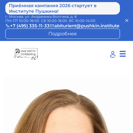
Приёмная кампания 2026 стартует в
Институте Пушкина!
г. Москва, ул. Академика Волгина, д. 6
ПН–ПТ 10:00–18:00 СБ 10:00–16:00 ВС 10:00–14:00
+7 (495) 335-11-33
abiturient@pushkin.institute
Подробнее
☰