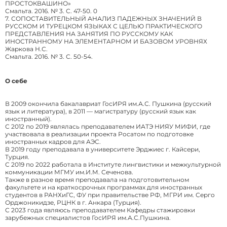
ПРОСТОКВАШИНО»
Смальта. 2016. № 3. С. 47-50. 0
7. СОПОСТАВИТЕЛЬНЫЙ АНАЛИЗ ПАДЕЖНЫХ ЗНАЧЕНИЙ В
РУССКОМ И ТУРЕЦКОМ ЯЗЫКАХ С ЦЕЛЬЮ ПРАКТИЧЕСКОГО
ПРЕДСТАВЛЕНИЯ НА ЗАНЯТИЯ ПО РУССКОМУ КАК
ИНОСТРАННОМУ НА ЭЛЕМЕНТАРНОМ И БАЗОВОМ УРОВНЯХ
Жаркова Н.С.
Смальта. 2016. № 3. С. 50-54.
О себе
В 2009 окончила бакалавриат ГосИРЯ им.А.С. Пушкина (русский
язык и литература), в 2011 — магистратуру (русский язык как
иностранный).
С 2012 по 2019 являлась преподавателем ИАТЭ НИЯУ МИФИ, где
участвовала в реализации проекта Росатом по подготовке
иностранных кадров для АЭС.
В 2019 году преподавала в университете Эрджиес г. Кайсери,
Турция.
С 2019 по 2022 работала в Институте лингвистики и межкультурной
коммуникации МГМУ им.И.М. Сеченова.
Также в разное время преподавала на подготовительном
факультете и на краткосрочных программах для иностранных
студентов в РАНХиГС, ФУ при правительстве РФ, МГРИ им. Серго
Орджоникидзе, РЦНК в г. Анкара (Турция).
С 2023 года являюсь преподавателем Кафедры стажировки
зарубежных специалистов ГосИРЯ им.А.С.Пушкина.