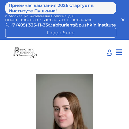
Приёмная кампания 2026 стартует в
Институте Пушкина!
г. Москва, ул. Академика Волгина, д. 6
ПН–ПТ 10:00–18:00 СБ 10:00–16:00 ВС 10:00–14:00
+7 (495) 335-11-33
abiturient@pushkin.institute
Подробнее
☰