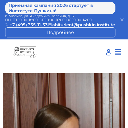
Приёмная кампания 2026 стартует в
Институте Пушкина!
г. Москва, ул. Академика Волгина, д. 6
ПН–ПТ 10:00–18:00 СБ 10:00–16:00 ВС 10:00–14:00
+7 (495) 335-11-33
abiturient@pushkin.institute
Подробнее
☰