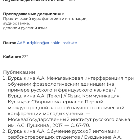
Преподаваемые дисциплины:
Практический курс фонетики и интонации,
аудирование,
деловой русский язык.
Почта:
AABurdykina@pushkin.institute
Кабинет:
232
Публикации
Бурдыкина А.А. Межъязыковая интерференция при
обучении фразеологическим единицам (на
примере русского и французского языков) /
Бурдыкина А.А. [Текст] // Язык. Коммуникация.
Культура: Сборник материалов Первой
международной заочной научно-практической
конференции молодых ученых. —
Москва:Государственный институт русского языка
им. А.С. Пушкина , 2017. — С. 67-70.
Бурдыкина А.А. Обучение русской интонации
сербскоговорящих студентов / Бурдыкина А.А.