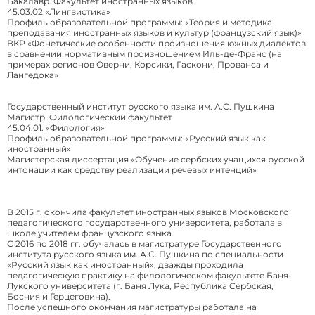
Бакалавр. Факультет иностранных языков
45.03.02 «Лингвистика»
Профиль образовательной программы: «Теория и методика
преподавания иностранных языков и культур (французский язык)»
ВКР «Фонетические особенности произношения южных диалектов
в сравнении нормативным произношением Иль-де-Франс (на
примерах регионов Оверни, Корсики, Гаскони, Прованса и
Лангедока»
Государственный институт русского языка им. А.С. Пушкина
Магистр. Филологический факультет
45.04.01. «Филология»
Профиль образовательной программы: «Русский язык как
иностранный»
Магистерская диссертация «Обучение сербских учащихся русской
интонации как средству реализации речевых интенций»
В 2015 г. окончила факультет иностранных языков Московского
педагогического государственного университета, работала в
школе учителем французского языка.
С 2016 по 2018 гг. обучалась в магистратуре Государственного
института русского языка им. А.С. Пушкина по специальности
«Русский язык как иностранный», дважды проходила
педагогическую практику на филологическом факультете Баня-
Лукского университета (г. Баня Лука, Республика Сербская,
Босния и Герцеговина).
После успешного окончания магистратуры работала на