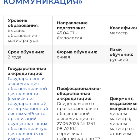
КОММУНИКАЦИЯ»
Уровень
Направление
образования:
подготовки:
Квалификаци
высшее
45.04.01 -
магистр
образование –
Филология
магистратура
Язык
Срок обучения:
Форма обучения:
обучения:
2 года
очная
русский
Государственная
аккредитация:
Государственная
аккредитация
образовательной
Профессионально-
деятельности
общественная
(выписка из
аккредитация:
Документ,
государственной
Свидетельство о
выдаваемый
информационной
профессионально-
выпускникам
системы «Реестр
общественной
диплом
организаций,
аккредитации от
магистра,
осуществляющих
27.06.2025 № 1341-
диплом
образовательную
08-А210.1,
магистра с
деятельность по
сертификат
отличием
имеющим
действителен до 27