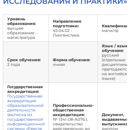
ИССЛЕДОВАНИЯ И ПРАКТИКИ»
Уровень
Направление
образования:
подготовки:
Квалификаци
высшее
45.04.02 -
магистр
образование –
Лингвистика
магистратура
Язык / язык
обучения:
русский
Срок обучения:
Форма обучения:
(отдельные
2 года
очная
дисциплины
преподаются
на английск
языке)
Государственная
аккредитация:
Государственная
аккредитация
образовательной
Профессионально-
деятельности
общественная
(выписка из
аккредитация:
Документ,
государственной
№ 1341-08-А076.1,
выдаваемый
информационной
свидетельство
выпускникам
системы «Реестр
действительно до
диплом