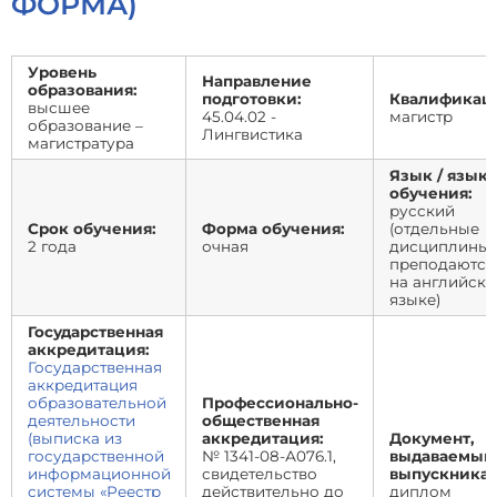
ФОРМА)
Уровень
Направление
образования:
подготовки:
Квалификаци
высшее
45.04.02 -
магистр
образование –
Лингвистика
магистратура
Язык / язык
обучения:
русский
Срок обучения:
Форма обучения:
(отдельные
2 года
очная
дисциплины
преподаются
на английск
языке)
Государственная
аккредитация:
Государственная
аккредитация
образовательной
Профессионально-
деятельности
общественная
(выписка из
аккредитация:
Документ,
государственной
№ 1341-08-А076.1,
выдаваемый
информационной
свидетельство
выпускникам
системы «Реестр
действительно до
диплом