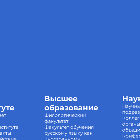
Высшее
Нау
туте
образование
Научн
подра
вет
Филологический
Коллег
факультет
органы
ститута
Факультет обучения
объед
акты
русскому языку как
Конфе
йствие
иностранному