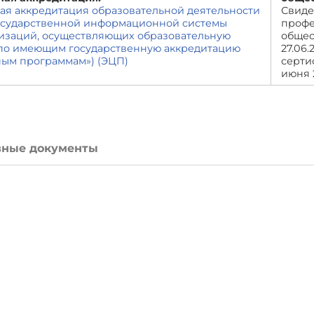
ая аккредитация образовательной деятельности
Свиде
государственной информационной системы
профе
низаций, осуществляющих образовательную
общес
 по имеющим государственную аккредитацию
27.06.
ным программам»)
(ЭЦП)
серти
июня 
вные документы