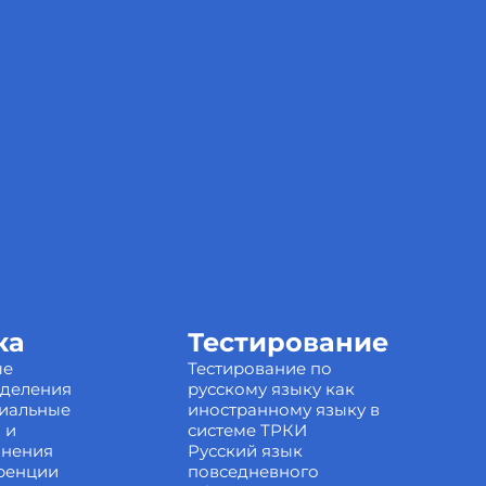
ка
Тестирование
ые
Тестирование по
зделения
русскому языку как
иальные
иностранному языку в
 и
системе ТРКИ
инения
Русский язык
ренции
повседневного