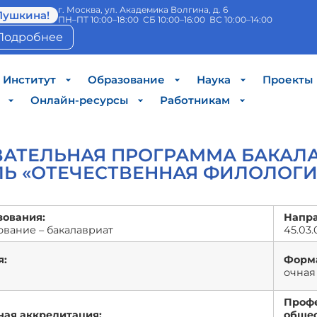
г. Москва, ул. Академика Волгина, д. 6
Пушкина!
ПН–ПТ 10:00–18:00 СБ 10:00–16:00 ВС 10:00–14:00
Подробнее
Институт
Образование
Наука
Проекты
Онлайн-ресурсы
Работникам
ВАТЕЛЬНАЯ ПРОГРАММА БАКАЛ
Ь «ОТЕЧЕСТВЕННАЯ ФИЛОЛОГИ
зования:
Напра
вание – бакалавриат
45.03
я:
Форма
очная
Проф
ная аккредитация:
общес