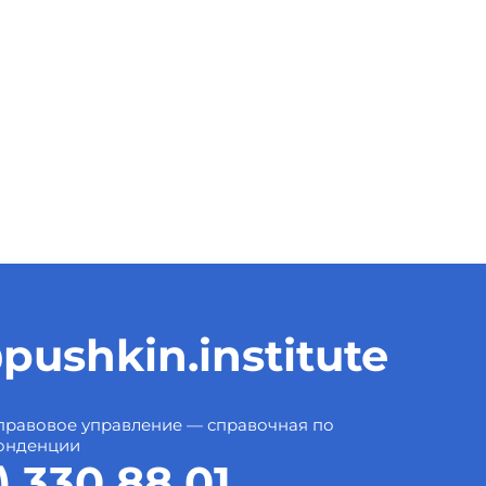
pushkin.institute
правовое управление — справочная по
онденции
) 330 88 01