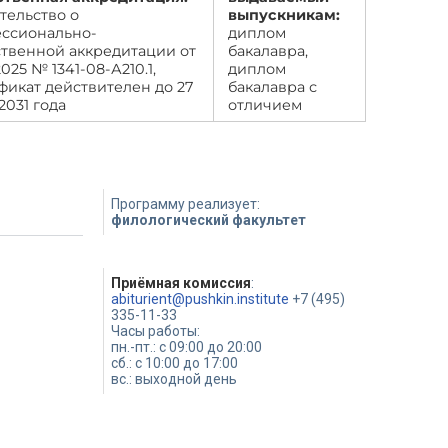
тельство о
выпускникам:
ссионально-
диплом
твенной аккредитации от
бакалавра,
2025 № 1341-08-А210.1,
диплом
фикат действителен до 27
бакалавра с
2031 года
отличием
Программу реализует:
филологический факультет
Приёмная комиссия
:
abiturient@pushkin.institute
+7 (495)
335-11-33
Часы работы:
пн.-пт.: с 09:00 до 20:00
сб.: с 10:00 до 17:00
вс.: выходной день