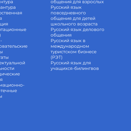
нтура
общения для взрослых
антура
Русский язык
рственная
повседневного
я
общения для детей
ация
школьного возраста
ртационные
Русский язык делового
)
общения
-
Русский язык в
овательские
международном
ты
туристском бизнесе
таты
(РЭТ)
ектуальной
Русский язык для
ьности
учащихся-билингвов
дические
ия
мационно-
отечные
ы