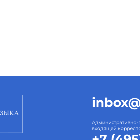
inbox@
Административно-
входящей корресп
+7 (495