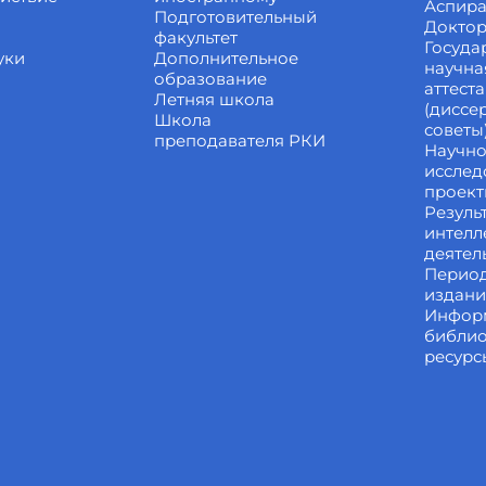
Аспира
Подготовительный
Доктор
факультет
Госуда
уки
Дополнительное
научна
образование
аттест
Летняя школа
(диссе
Школа
советы
преподавателя РКИ
Научно
исслед
проек
Резуль
интелл
деятел
Перио
издан
Инфор
библи
ресурс