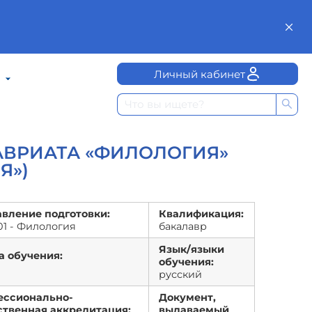
Личный кабинет
АВРИАТА «ФИЛОЛОГИЯ»
Я»)
вление подготовки:
Квалификация:
.01 - Филология
бакалавр
Язык/языки
 обучения:
обучения:
русский
ессионально-
Документ,
твенная аккредитация:
выдаваемый