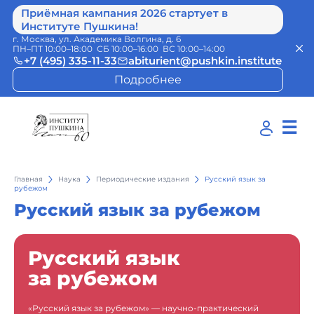
Приёмная кампания 2026 стартует в
Институте Пушкина!
г. Москва, ул. Академика Волгина, д. 6
ПН–ПТ 10:00–18:00 СБ 10:00–16:00 ВС 10:00–14:00
+7 (495) 335-11-33
abiturient@pushkin.institute
Подробнее
☰
Главная
Наука
Периодические издания
Русский язык за
рубежом
Русский язык за рубежом
Русский язык
за рубежом
«Русский язык за рубежом» — научно-практический