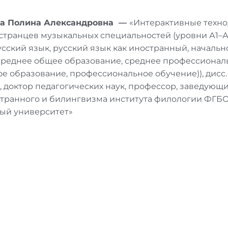
ва Полина Александровна —
«Интерактивные техно
транцев музыкальных специальностей (уровни А1–А2)
усский язык, русский язык как иностранный, началь
среднее общее образование, среднее профессионал
 образование, профессиональное обучение)), дисс. 
А., доктор педагогических наук, профессор, заведую
странного и билингвизма института филологии ФГБ
ый университет»