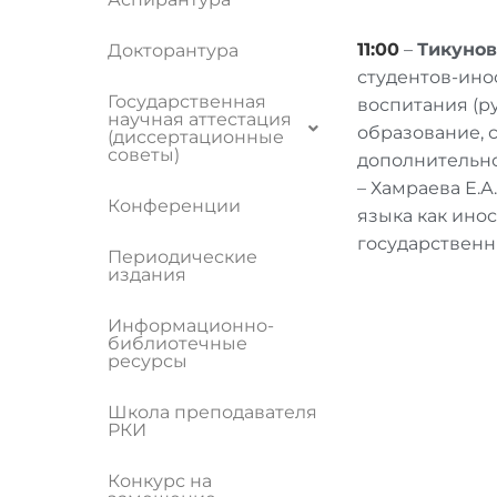
11:00
–
Тикуно
Докторантура
студентов-инос
Государственная
воспитания (р
научная аттестация
образование, 
(диссертационные
советы)
дополнительное
– Хамраева Е.
Конференции
языка как ино
государственн
Периодические
издания
Информационно-
библиотечные
ресурсы
Школа преподавателя
РКИ
Конкурс на