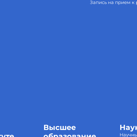
Запись на прием к
Высшее
Нау
туте
образование
Научн