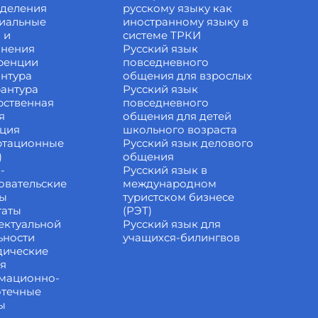
зделения
русскому языку как
иальные
иностранному языку в
 и
системе ТРКИ
инения
Русский язык
ренции
повседневного
нтура
общения для взрослых
антура
Русский язык
рственная
повседневного
я
общения для детей
ация
школьного возраста
ртационные
Русский язык делового
)
общения
-
Русский язык в
овательские
международном
ты
туристском бизнесе
таты
(РЭТ)
ектуальной
Русский язык для
ьности
учащихся-билингвов
дические
ия
мационно-
отечные
ы