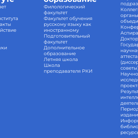
подра
вет
Филологический
Коллег
факультет
органы
ститута
Факультет обучения
объед
акты
русскому языку как
Конфе
йствие
иностранному
Аспира
Подготовительный
Доктор
факультет
Госуда
уки
Дополнительное
научна
образование
аттест
Летняя школа
(диссе
Школа
советы
преподавателя РКИ
Научно
исслед
проек
Резуль
интелл
деятел
Перио
издан
Инфор
библи
ресурс