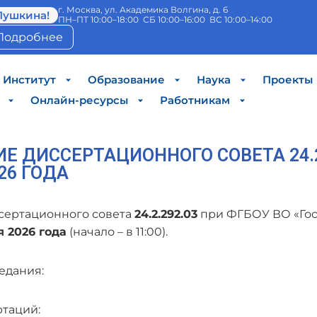
г. Москва, ул. Академика Волгина, д. 6
Пушкина!
ПН–ПТ 10:00–18:00 СБ 10:00–16:00 ВС 10:00–14:00
Подробнее
Институт
Образование
Наука
Проекты
Онлайн-ресурсы
Работникам
Е ДИССЕРТАЦИОННОГО СОВЕТА 24.2
26 ГОДА
сертационного совета
24.2.292.03
при ФГБОУ ВО «Гос.
я 2026 года
(начало – в 11:00).
едания:
таций: