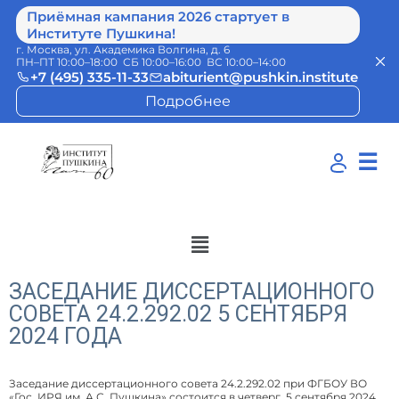
Приёмная кампания 2026 стартует в
Институте Пушкина!
г. Москва, ул. Академика Волгина, д. 6
ПН–ПТ 10:00–18:00 СБ 10:00–16:00 ВС 10:00–14:00
+7 (495) 335-11-33
abiturient@pushkin.institute
Подробнее
☰
ЗАСЕДАНИЕ ДИССЕРТАЦИОННОГО
СОВЕТА 24.2.292.02 5 СЕНТЯБРЯ
2024 ГОДА
Заседание диссертационного совета 24.2.292.02 при ФГБОУ ВО
«Гос. ИРЯ им. А.С. Пушкина» состоится в четверг, 5 сентября 2024