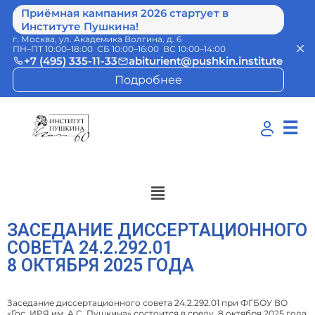
Приёмная кампания 2026 стартует в
Институте Пушкина!
г. Москва, ул. Академика Волгина, д. 6
ПН–ПТ 10:00–18:00 СБ 10:00–16:00 ВС 10:00–14:00
+7 (495) 335-11-33
abiturient@pushkin.institute
Подробнее
☰
ЗАСЕДАНИЕ ДИССЕРТАЦИОННОГО
СОВЕТА 24.2.292.01
8 ОКТЯБРЯ 2025 ГОДА
Заседание диссертационного совета 24.2.292.01 при ФГБОУ ВО
«Гос. ИРЯ им. А.С. Пушкина» состоится в среду, 8 октября 2025 года