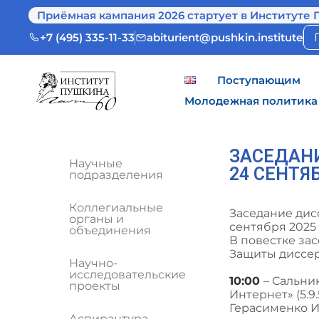
Приёмная кампания 2026 стартует в Институте 
+7 (495) 335-11-33
abiturient@pushkin.institute
Поступающим
Молодежная политика
ЗАСЕДАНИ
Научные
24 СЕНТЯ
подразделения
Коллегиальные
Заседание дисс
органы и
сентября 2025 г
объединения
В повестке зас
Защиты диссер
Научно-
исследовательские
10:00
– Сальни
проекты
Интернет» (5.9
Герасименко И.
Аспирантура