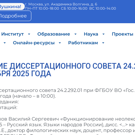
г. Москва, ул. Академика Волгина, д. 6
Пушкина!
ПН–ПТ 10:00–18:00 СБ 10:00–16:00 ВС 10:00–14:00
Подробнее
Институт
Образование
Наука
Проекты
Онлайн-ресурсы
Работникам
Е ДИССЕРТАЦИОННОГО СОВЕТА 24.2
БРЯ 2025 ГОДА
ертационного совета 24.2.292.01 при ФГБОУ ВО «Гос. 
ода (начало – в 10:00).
едания:
таций:
ков Василий Сергеевич «Функционирование неолекс
.5 – Русский язык. Языки народов России), дисс. <…> к
Е., доктор филологических наук, доцент, профессор 