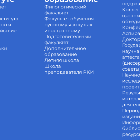
подра
вет
Филологический
Коллег
факультет
органы
ститута
Факультет обучения
объед
акты
русскому языку как
Конфе
йствие
иностранному
Аспира
Подготовительный
Доктор
факультет
Госуда
уки
Дополнительное
научна
образование
аттест
Летняя школа
(диссе
Школа
советы
преподавателя РКИ
Научно
исслед
проек
Резуль
интелл
деятел
Перио
издан
Инфор
библи
ресурс