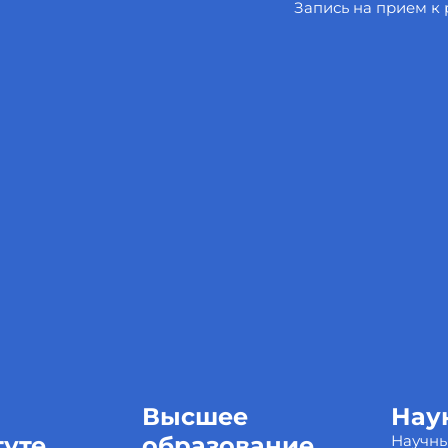
Запись на прием к
Высшее
Нау
туте
образование
Научн