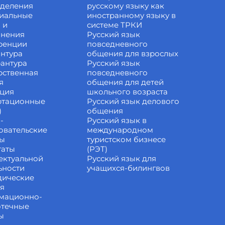
зделения
русскому языку как
иальные
иностранному языку в
 и
системе ТРКИ
инения
Русский язык
ренции
повседневного
нтура
общения для взрослых
антура
Русский язык
рственная
повседневного
я
общения для детей
ация
школьного возраста
ртационные
Русский язык делового
)
общения
-
Русский язык в
овательские
международном
ты
туристском бизнесе
таты
(РЭТ)
ектуальной
Русский язык для
ьности
учащихся-билингвов
дические
ия
мационно-
отечные
ы