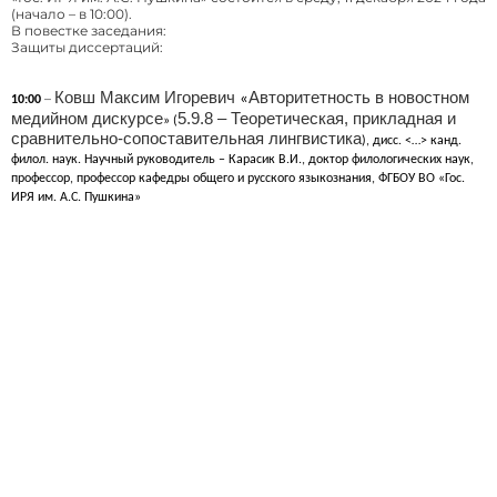
(начало – в 10:00).
В повестке заседания:
Защиты диссертаций:
Ковш Максим Игоревич
Авторитетность в новостном
–
«
10:00
медийном дискурсе
5.9.8 – Теоретическая, прикладная и
» (
сравнительно-сопоставительная лингвистика
), дисс. <…> канд.
филол. наук. Научный руководитель – Карасик В.И., доктор филологических наук,
профессор, профессор кафедры общего и русского языкознания, ФГБОУ ВО «Гос.
ИРЯ им. А.С. Пушкина»