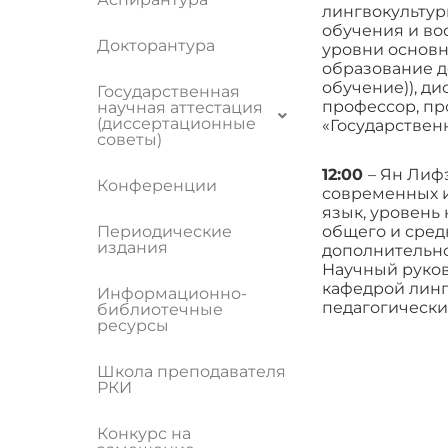
лингвокультур
обучения и во
Докторантура
уровни основн
образование д
обучение)), ди
Государственная
профессор, пр
научная аттестация
(диссертационные
«Государственн
советы)
12:00
– Ян Лиф
Конференции
современных и
язык, уровень
Периодические
общего и сред
издания
дополнительно
Научный руков
кафедрой линг
Информационно-
педагогически
библиотечные
ресурсы
Школа преподавателя
РКИ
Конкурс на