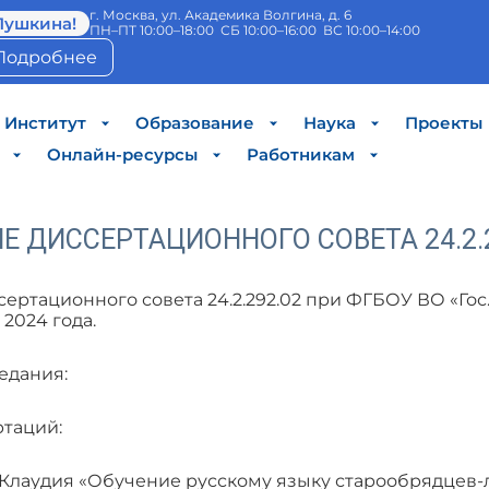
г. Москва, ул. Академика Волгина, д. 6
Пушкина!
ПН–ПТ 10:00–18:00 СБ 10:00–16:00 ВС 10:00–14:00
Подробнее
Институт
Образование
Наука
Проекты
Онлайн-ресурсы
Работникам
Е ДИССЕРТАЦИОННОГО СОВЕТА 24.2.2
ертационного совета 24.2.292.02 при ФГБОУ ВО «Гос.
 2024 года.
едания:
таций:
 Клаудия «Обучение русскому языку старообрядцев-