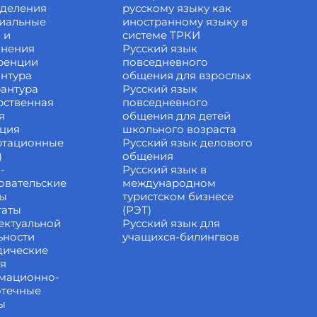
зделения
русскому языку как
иальные
иностранному языку в
 и
системе ТРКИ
инения
Русский язык
ренции
повседневного
нтура
общения для взрослых
антура
Русский язык
рственная
повседневного
я
общения для детей
ация
школьного возраста
ртационные
Русский язык делового
)
общения
-
Русский язык в
овательские
международном
ты
туристском бизнесе
таты
(РЭТ)
ектуальной
Русский язык для
ьности
учащихся-билингвов
дические
ия
мационно-
отечные
ы