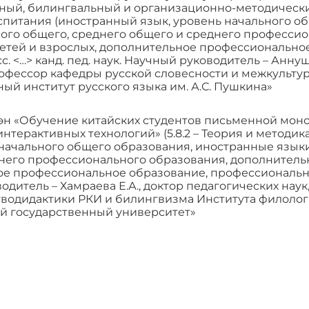
ный, билингвальный и организационно-методический 
спитания (иностранный язык, уровень начального о
ого общего, среднего общего и среднего професси
етей и взрослых, дополнительное профессионально
сс. <…> канд. пед. наук. Научный руководитель – Анну
офессор кафедры русской словесности и межкульт
ый институт русского языка им. А.С. Пушкина»
эн «Обучение китайских студентов письменной мон
нтерактивных технологий» (5.8.2 – Теория и методи
 начального общего образования, иностранные языки
него профессионального образования, дополнительн
е профессиональное образование, профессиональное о
одитель – Хамраева Е.А., доктор педагогических нау
водидактики РКИ и билингвизма Института филоло
й государственный университет»