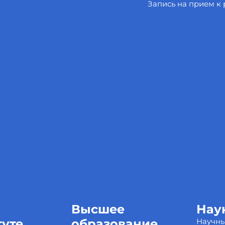
Запись на прием к
Высшее
Нау
туте
образование
Научн