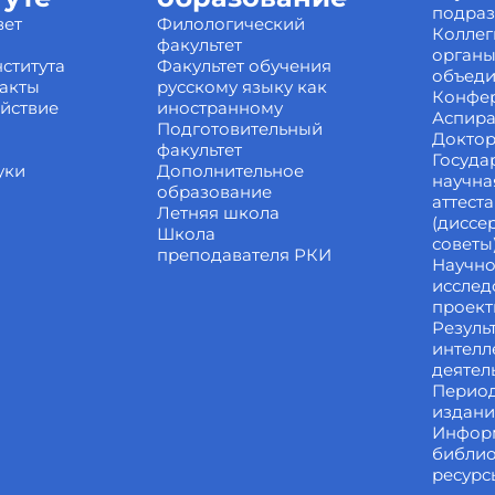
подра
вет
Филологический
Коллег
факультет
органы
ститута
Факультет обучения
объед
акты
русскому языку как
Конфе
йствие
иностранному
Аспира
Подготовительный
Доктор
факультет
Госуда
уки
Дополнительное
научна
образование
аттест
Летняя школа
(диссе
Школа
советы
преподавателя РКИ
Научно
исслед
проек
Резуль
интелл
деятел
Перио
издан
Инфор
библи
ресурс