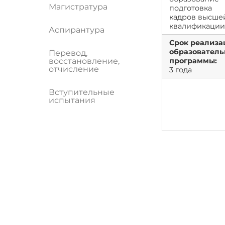
Магистратура
подготовка
кадров высше
квалификаци
Аспирантура
Срок реализа
образователь
Перевод,
восстановление,
программы:
отчисление
3 года
Вступительные
испытания