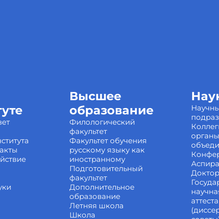
Высшее
Нау
туте
образование
Научн
подра
вет
Филологический
Коллег
факультет
органы
ститута
Факультет обучения
объед
акты
русскому языку как
Конфе
йствие
иностранному
Аспира
Подготовительный
Доктор
факультет
Госуда
уки
Дополнительное
научна
образование
аттест
Летняя школа
(диссе
Школа