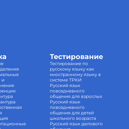
ка
Тестирование
ые
Тестирование по
зделения
русскому языку как
иальные
иностранному языку в
 и
системе ТРКИ
инения
Русский язык
ренции
повседневного
нтура
общения для взрослых
антура
Русский язык
рственная
повседневного
я
общения для детей
ация
школьного возраста
ртационные
Русский язык делового