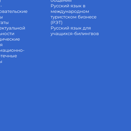
)
общения
-
Русский язык в
овательские
международном
ты
туристском бизнесе
таты
(РЭТ)
ектуальной
Русский язык для
ьности
учащихся-билингвов
дические
ия
мационно-
отечные
ы