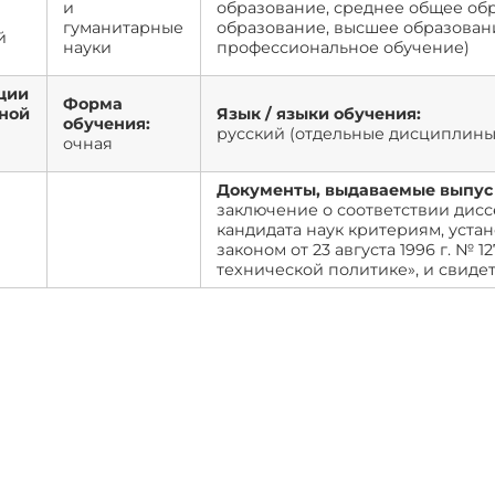
и
образование, среднее общее об
гуманитарные
образование, высшее образован
й
науки
профессиональное обучение)
и
ции
Форма
ной
Язык / языки обучения:
обучения:
русский (отдельные дисциплины
очная
Документы, выдаваемые выпус
заключение о соответствии дис
кандидата наук критериям, уст
законом от 23 августа 1996 г. № 
технической политике», и свиде