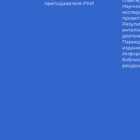
советы
преподавателя РКИ
Научно
исслед
проек
Резуль
интелл
деятел
Перио
издан
Инфор
библи
ресурс