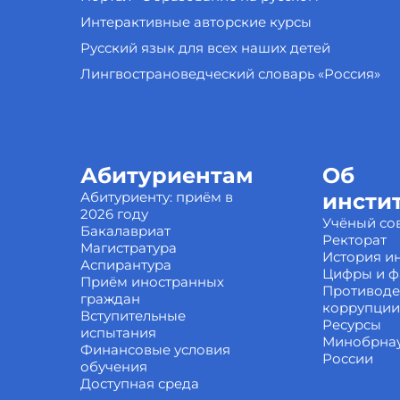
Интерактивные авторские курсы
Русский язык для всех наших детей
Лингвострановедческий словарь «Россия»
Абитуриентам
Об
Абитуриенту: приём в
инсти
2026 году
Учёный со
Бакалавриат
Ректорат
Магистратура
История ин
Аспирантура
Цифры и ф
Приём иностранных
Противоде
граждан
коррупции
Вступительные
Ресурсы
испытания
Минобрна
Финансовые условия
России
обучения
Доступная среда