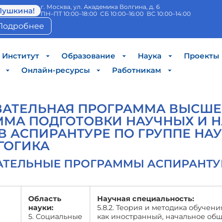
г. Москва, ул. Академика Волгина, д. 6
Пушкина!
ПН–ПТ 10:00–18:00 СБ 10:00–16:00 ВС 10:00–14:00
Подробнее
Институт
Образование
Наука
Проекты
Онлайн-ресурсы
Работникам
АТЕЛЬНАЯ ПРОГРАММА ВЫСШЕГ
МА ПОДГОТОВКИ НАУЧНЫХ И 
В АСПИРАНТУРЕ ПО ГРУППЕ Н
АГОГИКА
АТЕЛЬНЫЕ ПРОГРАММЫ АСПИРАНТ
Область
Научная специальность:
науки:
5.8.2. Теория и методика обучен
5. Социальные
как иностранный, начальное об