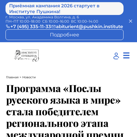
Приёмная кампания 2026 стартует в
Институте Пушкина!
г. Москва, ул. Академика Волгина, д. 6
ПН–ПТ 10:00–18:00 СБ 10:00–16:00 ВС 10:00–14:00
+7 (495) 335-11-33
abiturient@pushkin.institute
Подробнее
☰
Главная
> Новости
Программа «Послы
русского языка в мире»
стала победителем
регионального этапа
международной премии