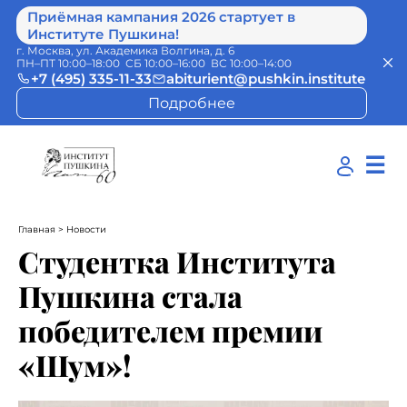
Приёмная кампания 2026 стартует в
Институте Пушкина!
г. Москва, ул. Академика Волгина, д. 6
ПН–ПТ 10:00–18:00 СБ 10:00–16:00 ВС 10:00–14:00
+7 (495) 335-11-33
abiturient@pushkin.institute
Подробнее
☰
Главная
> Новости
Студентка Института
Пушкина стала
победителем премии
«Шум»!