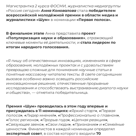
Магистрантка 2 курса ФОСМИ, журналистка медиагруппы
«Россия сегодня»
Анна Коновалова
стала
победителем
всероссийской молодёжной премии в области медиа и
журналистики «Шум»
в номинации
«Первая полоса».
В финальном этапе
Анна представила
проект
«Популяризация науки и образования»
,
отражающий
ключевые моменты её деятельности
, и
стала лидером по
итогам народного голосования.
«Я пишу об отечественных инновациях, изменениях в сфере
образования, молодёжных проектах и с удовольствием
превращаю сложные для понимания научные статьи в
понятные массовому читателю тексты. В свете сегодняшних
вызовов особенно важно освещать российские
инновационные решения, отечественные прорывные
исследования и способствовать выстраиванию диалога науки
и общества»,
— отметила победительница.
Премия
«Шум»
проводилась в этом году впервые и
присуждалась в 11 номинациях:
«
Яркий старт
»
,
«
Первая
полоса
»
,
«
Лидер мнений
»
,
«
Профессионально о главном
»
,
«
Голос региона
»
,
«
Прорыв года
»
,
«
Цепная реакция
»
,
«
Связующее звено
»
,
«
Свои люди
»
,
«
Признание
»
и
«
Семейные
ценности
»
.
Финалистов в каждой номинации определял
экспертный совет
, в состав которого входили
70