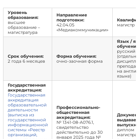
Уровень
Направление
образования:
подготовки:
Квалифик
высшее
42.04.05
магистр
образование –
«Медиакоммуникации»
магистратура
Язык / я
обучения
русский
Срок обучения:
Форма обучения:
(отдельн
2 года 6 месяцев
очно-заочная форма
дисципл
преподаю
на англи
языке)
Государственная
аккредитация:
Государственная
аккредитация
образовательной
Профессионально-
деятельности
общественная
(выписка из
Документ
аккредитация:
государственной
выдавае
№ 1341-08-А076.1,
информационной
выпускни
свидетельство
системы «Реестр
диплом
действительно до 30
организаций,
магистра,
января 2025 года №