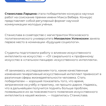
Станислава Ларцина
стала победителем конкурса научных
работ на соискание премии имени Макса Вебера. Конкурс
представляет собой регулярный формат научной
коммуникации молодых учёных.
Станислава в соавторстве с магистрантом Московского
политехнического университета
Михаилом Успенским
заняла
первое место в номинации «Будущие социологи».
Студенты подготовили работу о влиянии искусственного
интеллекта на искусство — «От сакрального к профанному:
искусство в «стальном панцире» искусственного интеллекта».
«Я занимаюсь исследованием того, какие качественные
изменения генеративный искусственный интеллект привносит в
различные сферы жизнедеятельности человека. Стать
победителем — хороший показатель того, что время,
затраченное на учёбу и практику, не прошло даром. Надеюсь,
что в дальнейшем получится поднять больше проблем,
появившихся из-за повсеместного появления искусственного
интеллекта в нашей жизни», — поделилась Станислава.
Кроме того, Станислава Ларцина приняла участие во