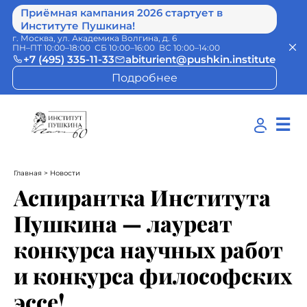
Приёмная кампания 2026 стартует в
Институте Пушкина!
г. Москва, ул. Академика Волгина, д. 6
ПН–ПТ 10:00–18:00 СБ 10:00–16:00 ВС 10:00–14:00
+7 (495) 335-11-33
abiturient@pushkin.institute
Подробнее
☰
Главная
> Новости
Аспирантка Института
Пушкина — лауреат
конкурса научных работ
и конкурса философских
эссе!