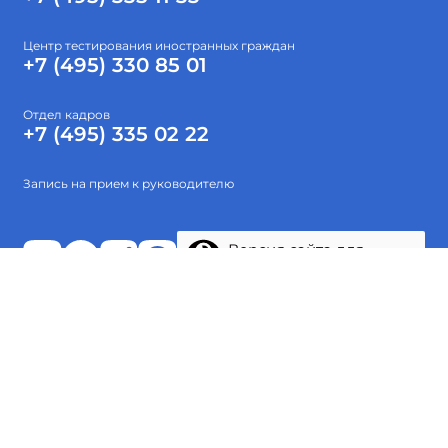
Центр тестирования иностранных граждан
+7 (495) 330 85 01
Отдел кадров
+7 (495) 335 02 22
Запись на прием к руководителю
Версия сайта для
слабовидящих
Абитуриентам
Об институте
Высшее образование
Наука
Тестирование
Проекты
© 2015-2026 ФГБОУ ВО «Гос. ИРЯ им. А.С.Пушкина»
Политика обработки персональных данных