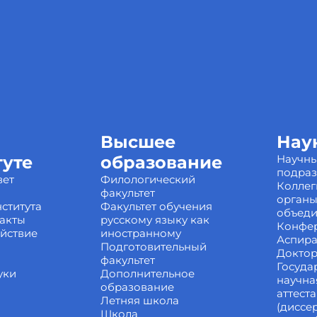
Высшее
Нау
туте
образование
Научн
подра
вет
Филологический
Коллег
факультет
органы
ститута
Факультет обучения
объед
акты
русскому языку как
Конфе
йствие
иностранному
Аспира
Подготовительный
Доктор
факультет
Госуда
уки
Дополнительное
научна
образование
аттест
Летняя школа
(диссе
Школа