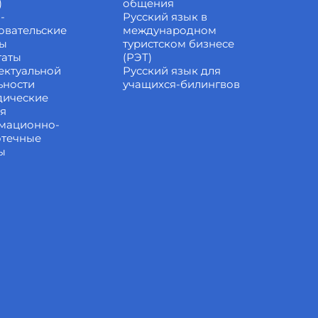
)
общения
-
Русский язык в
овательские
международном
ты
туристском бизнесе
таты
(РЭТ)
ектуальной
Русский язык для
ьности
учащихся-билингвов
дические
ия
мационно-
отечные
ы