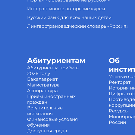
Интерактивные авторские курсы
Русский язык для всех наших детей
Лингвострановедческий словарь «Россия»
Абитуриентам
Об
Абитуриенту: приём в
инсти
2026 году
Учёный со
Бакалавриат
Ректорат
Магистратура
История ин
Аспирантура
Цифры и ф
Приём иностранных
Противоде
граждан
коррупции
Вступительные
Ресурсы
испытания
Минобрна
Финансовые условия
России
обучения
Доступная среда