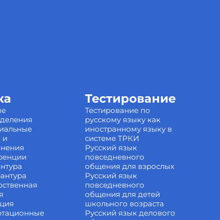
ка
Тестирование
ые
Тестирование по
зделения
русскому языку как
иальные
иностранному языку в
 и
системе ТРКИ
инения
Русский язык
ренции
повседневного
нтура
общения для взрослых
антура
Русский язык
рственная
повседневного
я
общения для детей
ация
школьного возраста
ртационные
Русский язык делового