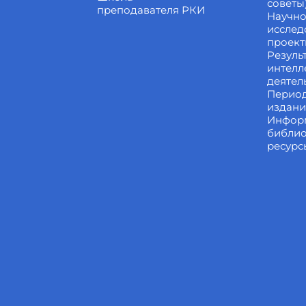
советы
преподавателя РКИ
Научно
исслед
проек
Резуль
интелл
деятел
Перио
издан
Инфор
библи
ресурс