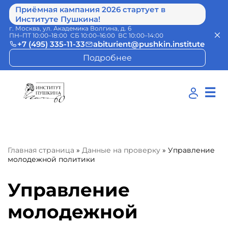
Приёмная кампания 2026 стартует в
Институте Пушкина!
г. Москва, ул. Академика Волгина, д. 6
ПН–ПТ 10:00–18:00 СБ 10:00–16:00 ВС 10:00–14:00
+7 (495) 335-11-33
abiturient@pushkin.institute
Подробнее
☰
Главная страница
»
Данные на проверку
»
Управление
молодежной политики
Управление
молодежной