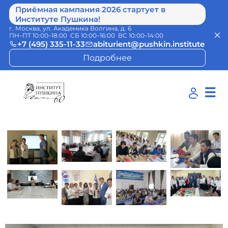
Приёмная кампания 2026 стартует в
Институте Пушкина!
г. Москва, ул. Академика Волгина, д. 6
ПН–ПТ 10:00–18:00 СБ 10:00–16:00 ВС 10:00–14:00
+7 (495) 335-11-33
abiturient@pushkin.institute
Подробнее
☰