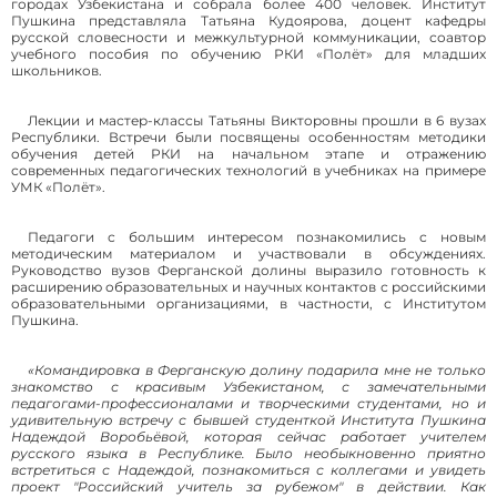
городах Узбекистана и собрала более 400 человек. Институт
Пушкина представляла Татьяна Кудоярова, доцент кафедры
русской словесности и межкультурной коммуникации, соавтор
учебного пособия по обучению РКИ «Полёт» для младших
школьников.
Лекции и мастер-классы Татьяны Викторовны прошли в 6 вузах
Республики. Встречи были посвящены особенностям методики
обучения детей РКИ на начальном этапе и отражению
современных педагогических технологий в учебниках на примере
УМК «Полёт».
Педагоги с большим интересом познакомились с новым
методическим материалом и участвовали в обсуждениях.
Руководство вузов Ферганской долины выразило готовность к
расширению образовательных и научных контактов с российскими
образовательными организациями, в частности, с Институтом
Пушкина.
«Командировка в Ферганскую долину подарила мне не только
знакомство с красивым Узбекистаном, с замечательными
педагогами-профессионалами и творческими студентами, но и
удивительную встречу с бывшей студенткой Института Пушкина
Надеждой Воробьёвой, которая сейчас работает учителем
русского языка в Республике. Было необыкновенно приятно
встретиться с Надеждой, познакомиться с коллегами и увидеть
проект "Российский учитель за рубежом" в действии. Как