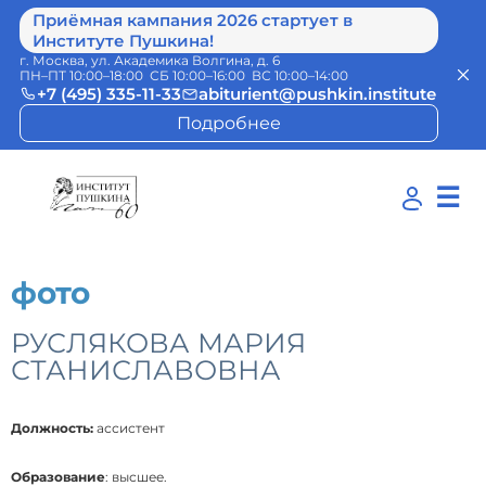
Приёмная кампания 2026 стартует в
Институте Пушкина!
г. Москва, ул. Академика Волгина, д. 6
ПН–ПТ 10:00–18:00 СБ 10:00–16:00 ВС 10:00–14:00
+7 (495) 335-11-33
abiturient@pushkin.institute
Подробнее
☰
фото
РУСЛЯКОВА МАРИЯ
СТАНИСЛАВОВНА
Должность:
ассистент
Образование
: высшее.