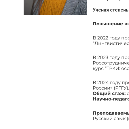
Ученая степень
Повышение к
В 2022 году п
“Лингвистичес
В 2023 году п
Россотрудниче
курс “ТРКИ: ос
В 2024 году 
России» (РГГУ).
Общий стаж:
с
Научно-педаг
Преподаваем
Русский язык 