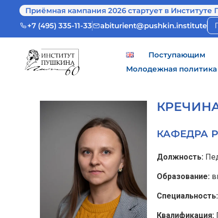
Приёмная кампания 2026 стартует в Институте 
+7 (495) 335-11-33
abiturient@pushkin.institute
Поступающим
Молодежная политика
КРЕЧИНА
КАФЕДРА Р
Должность:
Пе
Образование:
в
Специальность:
Квалификация: