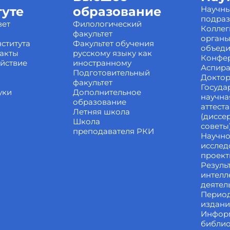
туте
образование
Научн
подра
вет
Филологический
Коллег
факультет
органы
ститута
Факультет обучения
объед
акты
русскому языку как
Конфе
йствие
иностранному
Аспира
Подготовительный
Доктор
факультет
Госуда
уки
Дополнительное
научна
образование
аттест
Летняя школа
(диссе
Школа
советы
преподавателя РКИ
Научно
исслед
проек
Резуль
интелл
деятел
Перио
издан
Инфор
библи