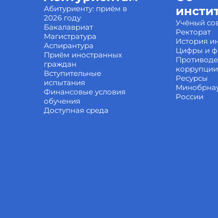
Абитуриенту: приём в
инсти
2026 году
Учёный со
Бакалавриат
Ректорат
Магистратура
История ин
Аспирантура
Цифры и ф
Приём иностранных
Противоде
граждан
коррупции
Вступительные
Ресурсы
испытания
Минобрна
Финансовые условия
России
обучения
Доступная среда