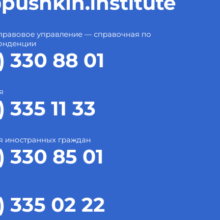
pushkin.institute
правовое управление — справочная по
онденции
) 330 88 01
я
) 335 11 33
я иностранных граждан
) 330 85 01
) 335 02 22