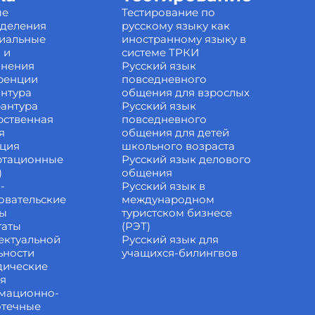
ые
Тестирование по
зделения
русскому языку как
иальные
иностранному языку в
 и
системе ТРКИ
инения
Русский язык
ренции
повседневного
нтура
общения для взрослых
антура
Русский язык
рственная
повседневного
я
общения для детей
ация
школьного возраста
ртационные
Русский язык делового
)
общения
-
Русский язык в
овательские
международном
ты
туристском бизнесе
таты
(РЭТ)
ектуальной
Русский язык для
ьности
учащихся-билингвов
дические
ия
мационно-
отечные