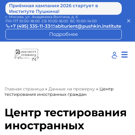
Приёмная кампания 2026 стартует в
Институте Пушкина!
г. Москва, ул. Академика Волгина, д. 6
ПН–ПТ 10:00–18:00 СБ 10:00–16:00 ВС 10:00–14:00
+7 (495) 335-11-33
abiturient@pushkin.institute
Подробнее
☰
Главная страница
»
Данные на проверку
»
Центр
тестирования иностранных граждан
Центр тестирования
иностранных