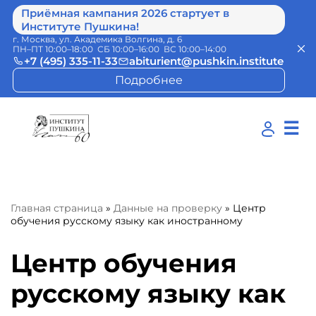
Приёмная кампания 2026 стартует в
Институте Пушкина!
г. Москва, ул. Академика Волгина, д. 6
ПН–ПТ 10:00–18:00 СБ 10:00–16:00 ВС 10:00–14:00
+7 (495) 335-11-33
abiturient@pushkin.institute
Подробнее
☰
Главная страница
»
Данные на проверку
»
Центр
обучения русскому языку как иностранному
Центр обучения
русскому языку как