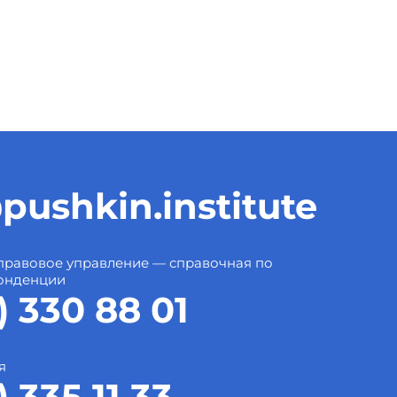
pushkin.institute
правовое управление — справочная по
онденции
) 330 88 01
я
) 335 11 33