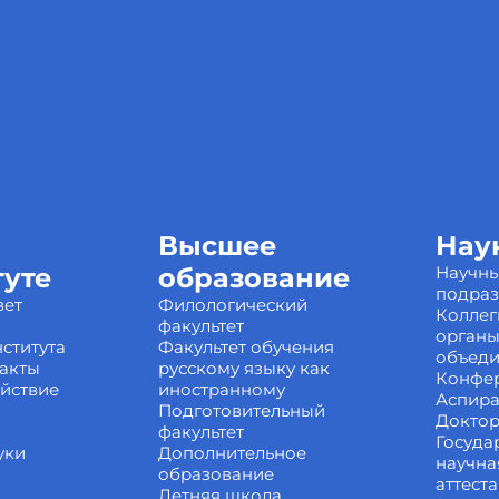
Высшее
Нау
туте
образование
Научн
подра
вет
Филологический
Коллег
факультет
органы
ститута
Факультет обучения
объед
акты
русскому языку как
Конфе
йствие
иностранному
Аспира
Подготовительный
Доктор
факультет
Госуда
уки
Дополнительное
научна
образование
аттест
Летняя школа