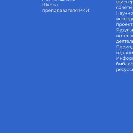
(диссе
Школа
советы
преподавателя РКИ
Научно
исслед
проек
Резуль
интелл
деятел
Перио
издан
Инфор
библи
ресурс