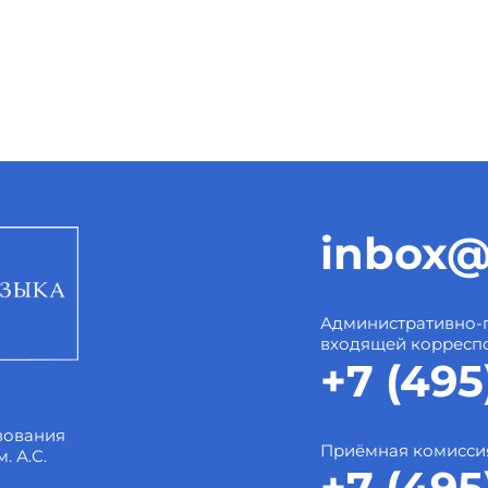
inbox@
Административно-
входящей корресп
+7 (495
зования
Приёмная комисси
. А.С.
+7 (495