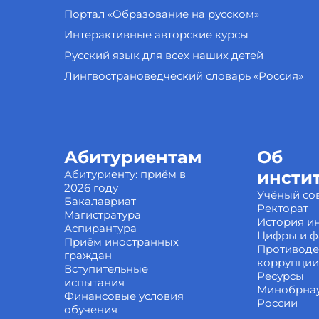
Портал «Образование на русском»
Интерактивные авторские курсы
Русский язык для всех наших детей
Лингвострановедческий словарь «Россия»
Абитуриентам
Об
Абитуриенту: приём в
инсти
2026 году
Учёный со
Бакалавриат
Ректорат
Магистратура
История ин
Аспирантура
Цифры и ф
Приём иностранных
Противоде
граждан
коррупции
Вступительные
Ресурсы
испытания
Минобрна
Финансовые условия
России
обучения