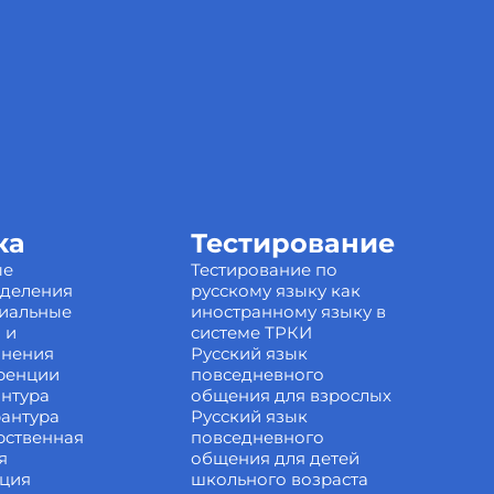
ка
Тестирование
ые
Тестирование по
зделения
русскому языку как
иальные
иностранному языку в
 и
системе ТРКИ
инения
Русский язык
ренции
повседневного
нтура
общения для взрослых
антура
Русский язык
рственная
повседневного
я
общения для детей
ация
школьного возраста