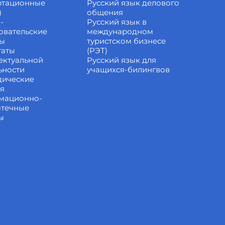
ртационные
Русский язык делового
)
общения
-
Русский язык в
овательские
международном
ты
туристском бизнесе
таты
(РЭТ)
ектуальной
Русский язык для
ьности
учащихся-билингвов
дические
ия
мационно-
отечные
ы