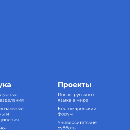
ука
Проекты
ктурные
Послы русского
азделения
языка в мире
егиальные
Костомаровский
ны и
форум
динения
Университетские
но-
субботы