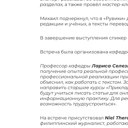
разделах,
а также провёл
мастер-кл
Михаил подчеркнул, что в «Рувики»
редакции и учёных, а тексты перево
В завершение выступления спикер 
Встреча была организована
кафедр
Профессор кафедры
Лариса Селез
получение опыта реальной професс
профессиональной реализации пр
объяснил, как работать с текстом. 
направить старшие курсы «Прикладн
будут учиться писать статьи для о
информационную практику. Для реб
возможность трудоустроиться»
.
На встрече присутствовал
Niel Ther
филиппинский журналист, работающ