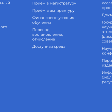
льный
иссл
Приём в магистратуру
прое
Приём в аспирантуру
Докт
Финансовые условия
Госу
обучения
ного
науч
Перевод,
атте
востановление,
(дис
отчисление
сове
Доступная среда
Науч
конф
Пери
изда
Инфо
библ
ресу