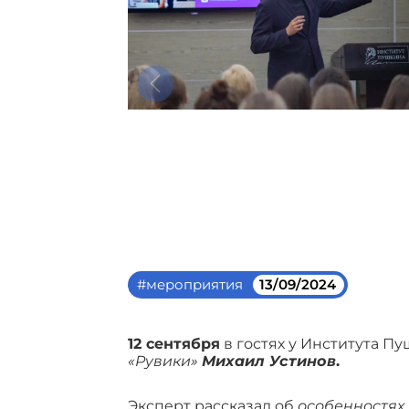
#мероприятия
13/09/2024
12 сентября
в гостях у Института П
«Рувики»
Михаил Устинов
.
Эксперт рассказал об
особенностях