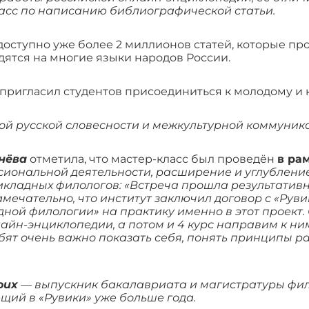
асс по написанию библиографической статьи.
 доступно уже более 2 миллионов статей, которые п
дятся на многие языки народов России.
пригласил студентов присоединиться к молодому и 
ой русской словесности и межкультурной коммуник
нёва
отметила, что мастер-класс был проведён
в ра
иональной деятельности, расширение и углублени
икладных филологов:
«Встреча прошла результативн
Замечательно, что институт заключил договор с «Рув
ой филологии» на практику именно в этот проект. 
нлайн-энциклопедии, а потом и 4 курс направим к 
ят очень важно показать себя, понять принципы р
oux
— выпускник бакалавриата и магистратуры фил
ий в «Рувики» уже больше года.