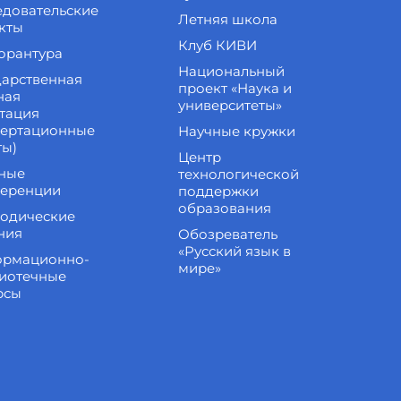
едовательские
Летняя школа
кты
Клуб КИВИ
орантура
Национальный
дарственная
проект «Наука и
ная
университеты»
стация
сертационные
Научные кружки
ты)
Центр
ные
технологической
еренции
поддержки
образования
одические
ния
Обозреватель
«Русский язык в
рмационно-
мире»
иотечные
рсы