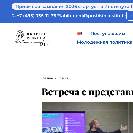
Приёмная кампания 2026 стартует в Институте 
+7 (495) 335-11-33
abiturient@pushkin.institute
Поступающим
Молодежная политика
Главная
> Новости
Встреча с предста