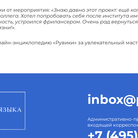
ми от мероприятия:
«Знаю давно этот проект: ещё ко
оллега. Хотел попробовать себя после института име
сть, устроился фрилансером. Очень рад вернуться в
зни!».
айн-энциклопедию «Рувики» за увлекательный масте
inbox@p
Административно-пр
входящей корреспо
+7 (495)