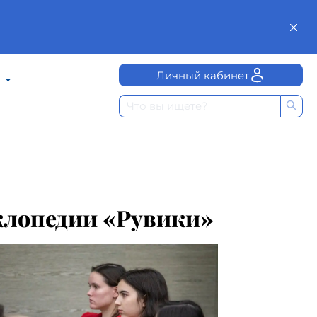
Личный кабинет
клопедии «Рувики»