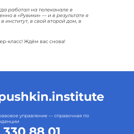
гда работал на телеканале в
нно в «Рувики» — и в результате я
 институт, в свой второй дом, в
р-класс! Ждём вас снова!
ushkin.institute
авовое управление — справочная по
нденции
 330 88 01