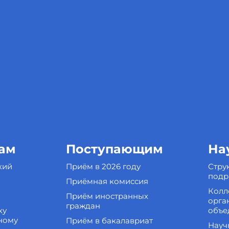
ам
Поступающим
На
кий
Приём в 2026 году
Стру
подр
Приёмная комиссия
Колл
Приём иностранных
орга
граждан
ку
объе
ному
Приём в бакалавриат
Науч