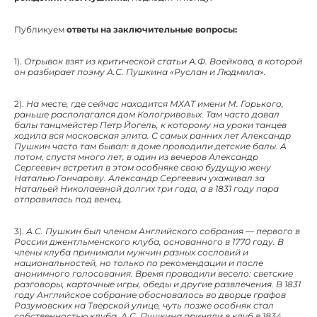
Публикуем
ответы на заключительные вопросы:
1).
Отрывок взят из критической статьи А.Ф. Воейкова, в которой
он разбирает поэму А.С. Пушкина «Руслан и Людмила».
2).
На месте, где сейчас находится МХАТ имени М. Горького,
раньше располагался дом Кологривовых. Там часто давал
балы танцмейстер Петр Йогель, к которому на уроки танцев
ходила вся московская элита. С самых ранних лет Александр
Пушкин часто там бывал: в доме проводили детские балы. А
потом, спустя много лет, в один из вечеров Александр
Сергеевич встретил в этом особняке свою будущую жену
Наталью Гончарову. Александр Сергеевич ухаживал за
Натальей Николаевной долгих три года, а в 1831 году пара
отправилась под венец.
3).
А.С. Пушкин был членом Английского собрания — первого в
России джентльменского клуба, основанного в 1770 году. В
члены клуба принимали мужчин разных сословий и
национальностей, но только по рекомендации и после
анонимного голосования. Время проводили весело: светские
разговоры, карточные игры, обеды и другие развлечения. В 1831
году Английское собрание обосновалось во дворце графов
Разумовских на Тверской улице, чуть позже особняк стал
собственностью клуба. А.С. Пушкина приняли в клуб в 1834