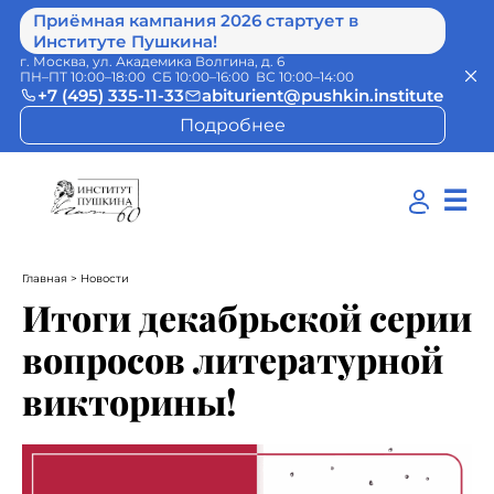
Приёмная кампания 2026 стартует в
Институте Пушкина!
г. Москва, ул. Академика Волгина, д. 6
ПН–ПТ 10:00–18:00 СБ 10:00–16:00 ВС 10:00–14:00
+7 (495) 335-11-33
abiturient@pushkin.institute
Подробнее
☰
Главная
> Новости
Итоги декабрьской серии
вопросов литературной
викторины!