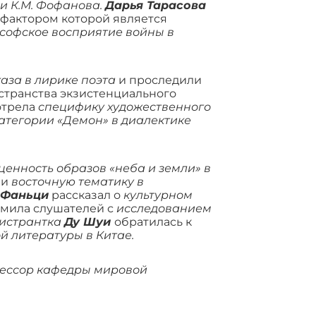
 и К.М. Фофанова.
Дарья Тарасова
 фактором которой является
софское восприятие войны в
аза в лирике поэта
и проследили
ространства экзистенциального
отрела
специфику художественного
тегории «Демон» в диалектике
енность образов «неба и земли» в
ии
восточную тематику в
 Фаньци
рассказал о
культурном
мила слушателей с
исследованием
истрантка
Ду Шуи
обратилась к
й литературы в Китае.
фессор кафедры мировой