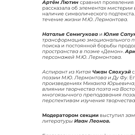
Артём Лютин
сравнил проявления
рассказала об
элементах мистерии
наличие символического подтекста
течение жизни М.Ю. Лермонтова.
Наталья Семигукова
и
Юлия Сапу
трансформацию эмоционального пе
поиска и постоянной борьбы прод
пространства в поэме «Демон»
.
Ари
персонажей М.Ю. Лермонтова.
Аспирант из Китая
Чжан Сяохуэй
с
поэзии М.Ю. Лермонтова и Ду Фу
. Е
произведениях Михаила Юрьевича
влиянии творчества поэта на Восто
многоязычного преподавания поэзи
перспективам изучения творчества
Модератором секции
выступил
зам
литературы
Иван Леонов.