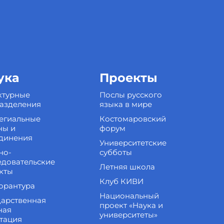
ука
Проекты
ктурные
Послы русского
азделения
языка в мире
егиальные
Костомаровский
ны и
форум
динения
Университетские
но-
субботы
едовательские
Летняя школа
кты
Клуб КИВИ
орантура
Национальный
дарственная
проект «Наука и
ная
университеты»
стация