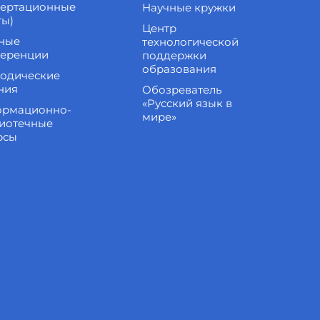
сертационные
Научные кружки
ты)
Центр
ные
технологической
еренции
поддержки
образования
одические
ния
Обозреватель
«Русский язык в
рмационно-
мире»
иотечные
рсы