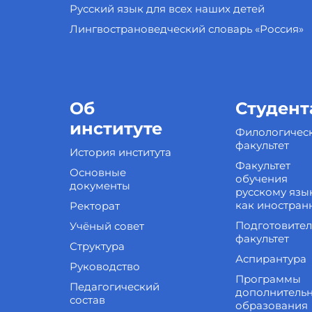
Русский язык для всех наших детей
Лингвострановедческий словарь «Россия»
Об
Студент
институте
Филологичес
факультет
История института
Факультет
Основные
обучения
документы
русскому язы
как иностран
Ректорат
Подготовите
Учёный совет
факультет
Структура
Аспирантура
Руководство
Программы
Педагогический
дополнитель
состав
образования