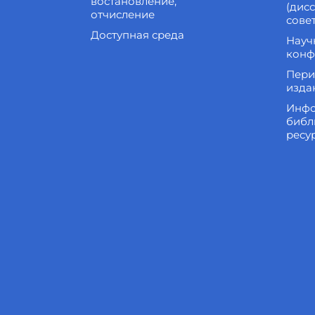
востановление,
(дис
отчисление
сове
Доступная среда
Науч
конф
Пери
изда
Инфо
библ
ресу