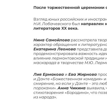
После торжественной церемонии о
Взгляд
юных российских и иностран
Н.И. Лобачевского
был
направлен н
литераторов XX века.
Нина Самойлова
рассмотрела
твор
характер обращения к литературн
Екатерина Леонова
представила
д
продемонстрировала
важность иде
влияние лермонтовской традиции н
маскарада в творчестве М.Ю. Лерм
Лия Ермакова
и
Ева Жирнова
прос
и Данте «Божественная комедия»
и
смирение, но если у Данте – это лю
пороками».
Анна Чикина
выявила, 
стихотворения «Бородино»
, что по
из народа».