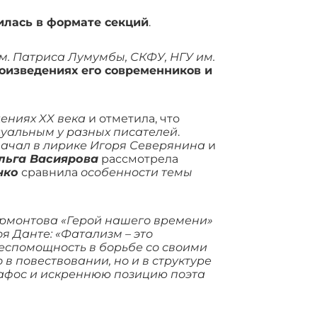
лась в формате секций
.
м. Патриса Лумумбы, СКФУ, НГУ им.
оизведениях его современников и
ениях XX века
и отметила, что
уальным у разных писателей
.
начал в лирике Игоря Северянина
и
льга Васиярова
рассмотрела
нко
сравнила
особенности темы
ермонтова «Герой нашего времени»
я Данте: «Фатализм – это
 беспомощность в борьбе со своими
в повествовании, но и в структуре
афос и искреннюю позицию поэта