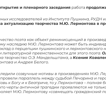
ткрытия и пленарного заседания
работа
продолжи
ных исследователей из Института Пушкина, РУДН и
а актуализацию творчества М.Ю. Лермонтова в пр
чество поэта как объект реминисценций в произвед
ому наследию М.Ю. Лермонтова может быть индивид
оклад о перцепции пушкинского и лермонтовского 
и литературной преемственности для этого поэта
.
О
а творчество О.Э. Мандельштама
, а
Ксения Ковале
онтова и Андрея Белого.
ледили
созвучные мотивы в произведениях М.Ю. Л
 провели
параллель между судьбой Печорина и геро
бовь к Богу и к Беатриче, то у Лермонтова – полная
что
черты античной трагедии проявляются не только 
зволяет М.Ю. Лермонтову
«совмещать гражданский п