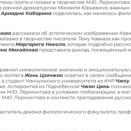
 темы
поэта и поэзии в творчестве М.Ю. Лермонтова
 в ранней драматургии Михаила Юрьевича
, важным
.
Ариадна Кабарина
поделилась, как
менялось фило
нова
рассказали об
эстетическом изображении Кавк
йзажа в творчестве писателя
. Тему Кавказа как п
олжила
Маргарита Никола
, которая подробно рассм
на Михайлова
представила доклад,
посвящённый ка
равнил
символическое значение и эмоциональную ц
го коллега
Жэнь Цзичжао
осветил в своём сообщен
, а
студент Чанчуньского университета из КНР
Чжоу
ке
.
Аспирантка из Поднебесной
Чжан Цинь
познако
и М.Ю. Лермонтова в условиях глобализации
, а
маг
 М.Ю. Лермонтова в контексте преподавания русско
еститель декана филологического факультета, про