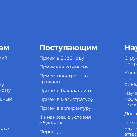
ам
Поступающим
На
кий
Приём в 2026 году
Стру
подр
Приёмная комиссия
Колл
Приём иностранных
орга
граждан
ку
объе
ному
Приём в бакалавриат
Науч
льный
иссл
Приём в магистратуру
прое
Приём в аспирантуру
Докт
Финансовые условия
Госу
обучения
ного
науч
Перевод,
атте