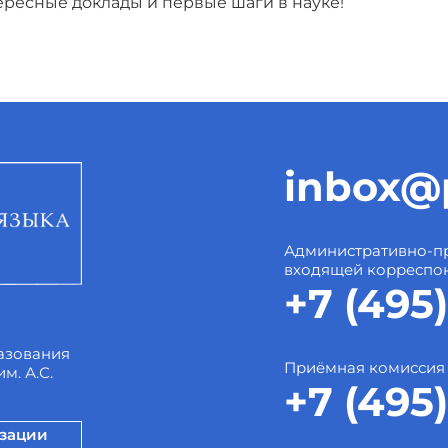
ресные доклады и первые шаги в науке!
inbox@p
Административно-пр
входящей корреспо
+7 (495)
азования
Приёмная комиссия
м. А.С.
+7 (495)
изации